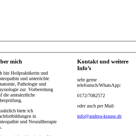
ber mich
Kontakt und weitere
Info’s
h bin Heilpraktikerin und
teopathin und unterrichte
sehr gerne
natomie, Pathologie und
telefonisch/WhatsApp:
hysiologie zur Vorbereitung
f die amtsärztliche
0172/7082572
berprüfung.
oder auch per Mail:
sätzlich biete ich
achfortbildungen in
info@andrea-krause.de
teopathie und Neuraltherapie
.