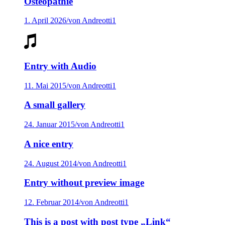
Osteopathie
1. April 2026
/
von Andreotti1
Entry with Audio
11. Mai 2015
/
von Andreotti1
A small gallery
24. Januar 2015
/
von Andreotti1
A nice entry
24. August 2014
/
von Andreotti1
Entry without preview image
12. Februar 2014
/
von Andreotti1
This is a post with post type „Link“