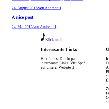
24. August 2012
/
von Andreotti1
A nice post
24. Mai 2012
/
von Andreotti1
Klick mich
Interessante Links
Ü
Hier findest Du ein paar
Ic
interessante Links! Viel Spaß
Os
auf unserer Website :)
A
P
au
Ü
Zu
F
Os
an