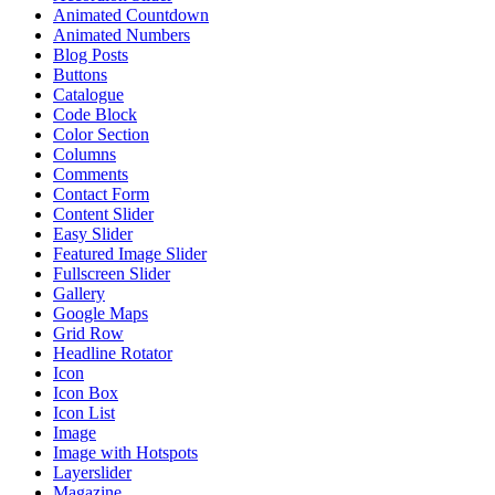
Animated Countdown
Animated Numbers
Blog Posts
Buttons
Catalogue
Code Block
Color Section
Columns
Comments
Contact Form
Content Slider
Easy Slider
Featured Image Slider
Fullscreen Slider
Gallery
Google Maps
Grid Row
Headline Rotator
Icon
Icon Box
Icon List
Image
Image with Hotspots
Layerslider
Magazine